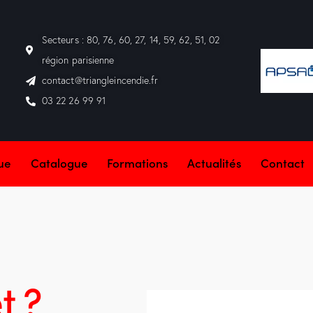
Secteurs : 80, 76, 60, 27, 14, 59, 62, 51, 02
région parisienne
contact@triangleincendie.fr
03 22 26 99 91
que
Catalogue
Formations
Actualités
Contact
t ?