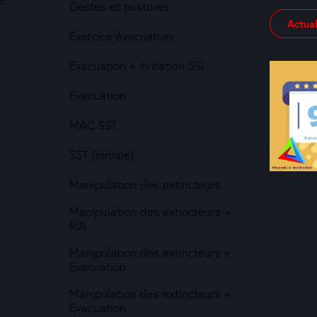
Gestes et postures
Actual
Exercice évacuation
Evacuation + Initiation SSI
Evacuation
MAC SST
SST (initiale)
Manipulation des extincteurs
Manipulation des extincteurs +
RIA
Manipulation des extincteurs +
Evacuation
Manipulation des extincteurs +
Evacuation