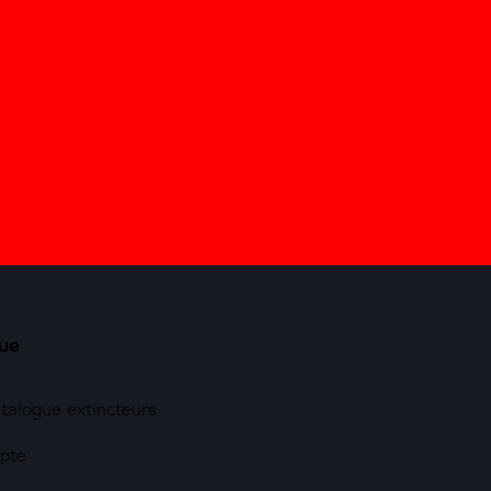
ue
atalogue extincteurs
pte