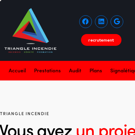
recrutement
Accueil
Prestations
Audit
Plans
Signaléti
TRIANGLE INCENDIE
Vous avez
un proje