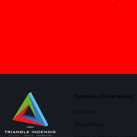
Domaines d'intervention
Extincteur
Désenfumage
Alarme et détection incendi