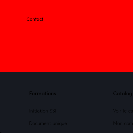
Contact
Formations
Catalog
Initiation SSI
Voir le c
Document unique
Mon com
e