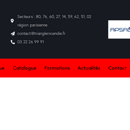
Secteurs : 80, 76, 60, 27, 14, 59, 62, 51, 02
région parisienne
contact@triangleincendie.fr
03 22 26 99 91
que
Catalogue
Formations
Actualités
Contact