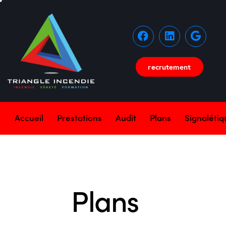
recrutement
Accueil
Prestations
Audit
Plans
Signaléti
Plans