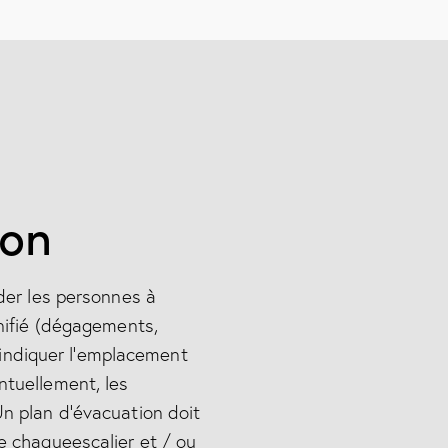
ion
der les personnes à
anifié (dégagements,
à indiquer l’emplacement
ntuellement, les
n plan d’évacuation doit
e chaqueescalier et / ou