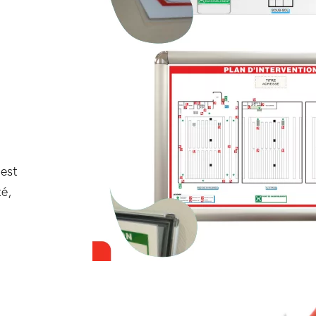
 est
té,