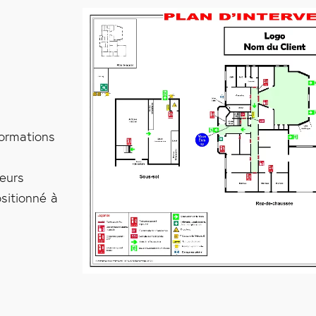
formations
peurs
ositionné à