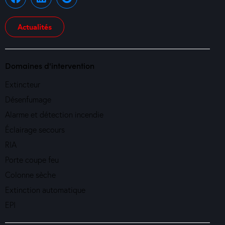
Actualités
Domaines d'intervention
Extincteur
Désenfumage
Alarme et détection incendie
Éclairage secours
RIA
Porte coupe feu
Colonne sèche
Extinction automatique
EPI