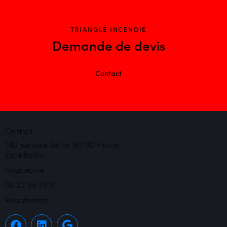
TRIANGLE INCENDIE
Demande de devis
Contact
Contact
140 rue Isaïe Sellier 80130 Friville
Escarbotin-
Nous écrire
03 22 26 99 91
Recrutement