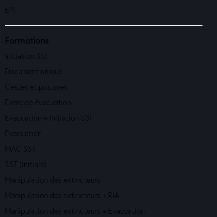
EPI
Formations
Initiation SSI
Document unique
Gestes et postures
Exercice évacuation
Evacuation + Initiation SSI
Evacuation
MAC SST
SST (initiale)
Manipulation des extincteurs
Manipulation des extincteurs + RIA
Manipulation des extincteurs + Evacuation