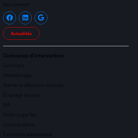
Recrutement
Actualités
Domaines d'intervention
Extincteur
Désenfumage
Alarme et détection incendie
Éclairage secours
RIA
Porte coupe feu
Colonne sèche
Extinction automatique