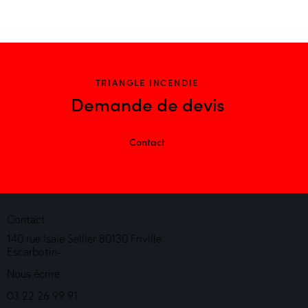
TRIANGLE INCENDIE
Demande de devis
Contact
Contact
140 rue Isaïe Sellier 80130 Friville
Escarbotin-
Nous écrire
03 22 26 99 91