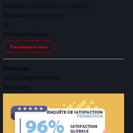
Manipulation des extincteurs + Evacuation
Manipulation des extincteurs
PPI
Habilitation électrique
Formations à venir
Catalogue
Voir le catalogue extincteurs
Mon compte