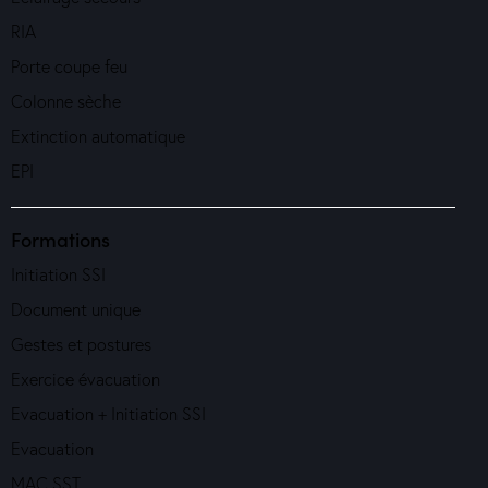
RIA
Porte coupe feu
Colonne sèche
Extinction automatique
EPI
Formations
Initiation SSI
Document unique
Gestes et postures
Exercice évacuation
Evacuation + Initiation SSI
Evacuation
MAC SST