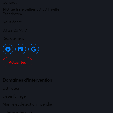
Contact
140 rue Isaïe Sellier 80130 Friville
Escarbotin-
Nous écrire
03 22 26 99 91
Recrutement
Actualités
Domaines d'intervention
Extincteur
Désenfumage
Alarme et détection incendie
Éclairage secours