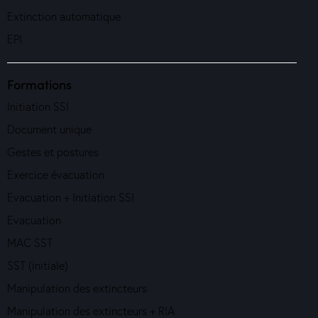
Extinction automatique
EPI
Formations
Initiation SSI
Document unique
Gestes et postures
Exercice évacuation
Evacuation + Initiation SSI
Evacuation
MAC SST
SST (initiale)
Manipulation des extincteurs
Manipulation des extincteurs + RIA