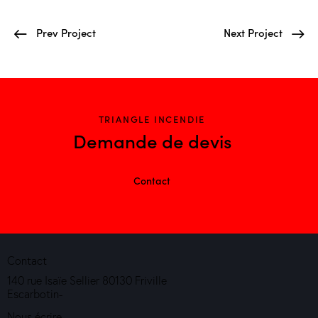
Prev Project
Next Project
TRIANGLE INCENDIE
Demande de devis
Contact
Contact
140 rue Isaïe Sellier 80130 Friville
Escarbotin-
Nous écrire