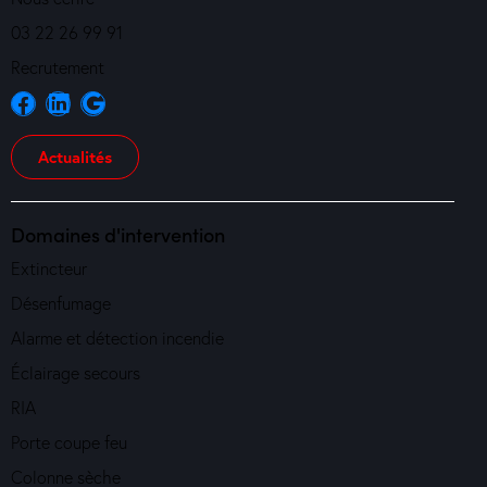
03 22 26 99 91
Recrutement
Actualités
Domaines d'intervention
Extincteur
Désenfumage
Alarme et détection incendie
Éclairage secours
RIA
Porte coupe feu
Colonne sèche