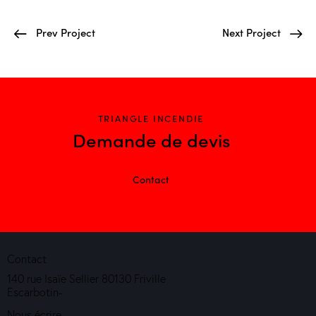
Prev Project
Next Project
TRIANGLE INCENDIE
Demande de devis
Contact
Contact
140 rue Isaïe Sellier 80130 Friville
Escarbotin-
Nous écrire