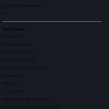
Extinction automatique
EPI
Formations
Initiation SSI
Document unique
Gestes et postures
Exercice évacuation
Evacuation + Initiation SSI
Evacuation
MAC SST
SST (initiale)
Manipulation des extincteurs
Manipulation des extincteurs + RIA