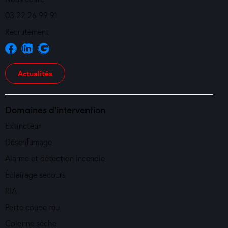
03 22 26 99 91
Recrutement
Actualités
Domaines d'intervention
Extincteur
Désenfumage
Alarme et détection incendie
Éclairage secours
RIA
Porte coupe feu
Colonne sèche