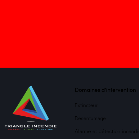
Domaines d'intervention
Extincteur
Désenfumage
Alarme et détection incendi