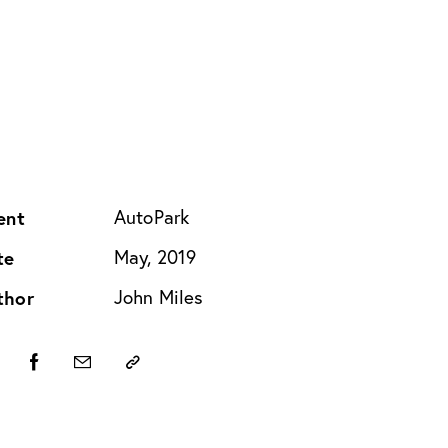
ent
AutoPark
te
May, 2019
thor
John Miles