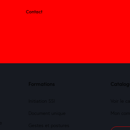
Contact
Formations
Catalog
Initiation SSI
Voir le c
Document unique
Mon com
e
Gestes et postures