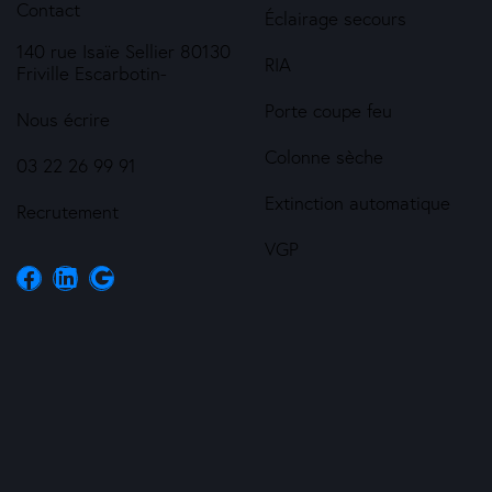
Contact
Éclairage secours
140 rue Isaïe Sellier 80130
RIA
Friville Escarbotin-
Porte coupe feu
Nous écrire
Colonne sèche
03 22 26 99 91
Extinction automatique
Recrutement
VGP