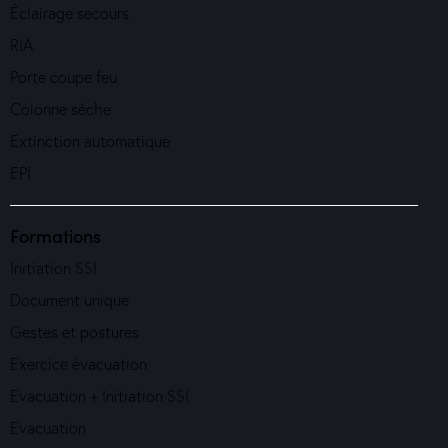
Éclairage secours
RIA
Porte coupe feu
Colonne sèche
Extinction automatique
EPI
Formations
Initiation SSI
Document unique
Gestes et postures
Exercice évacuation
Evacuation + Initiation SSI
Evacuation