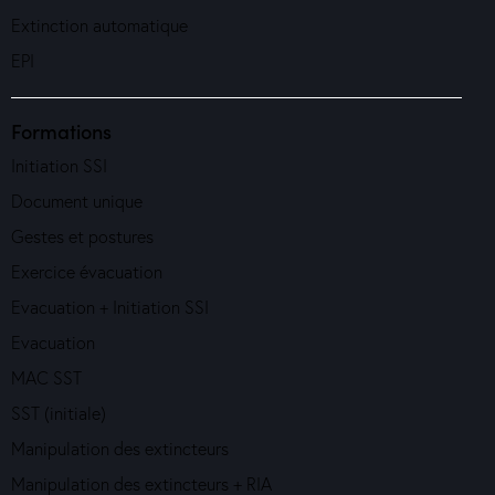
Extinction automatique
EPI
Formations
Initiation SSI
Document unique
Gestes et postures
Exercice évacuation
Evacuation + Initiation SSI
Evacuation
MAC SST
SST (initiale)
Manipulation des extincteurs
Manipulation des extincteurs + RIA