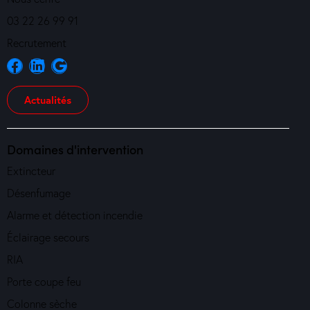
03 22 26 99 91
Recrutement
Actualités
Domaines d'intervention
Extincteur
Désenfumage
Alarme et détection incendie
Éclairage secours
RIA
Porte coupe feu
Colonne sèche