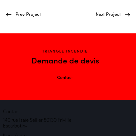
Prev Project
Next Project
TRIANGLE INCENDIE
Demande de devis
Contact
Contact
140 rue Isaïe Sellier 80130 Friville
Escarbotin-
Nous écrire