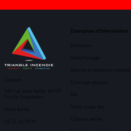
Domaines d'intervention
Extincteur
Désenfumage
Alarme et détection incendi
Contact
Éclairage secours
140 rue Isaïe Sellier 80130
RIA
Friville Escarbotin-
Porte coupe feu
Nous écrire
Colonne sèche
03 22 26 99 91