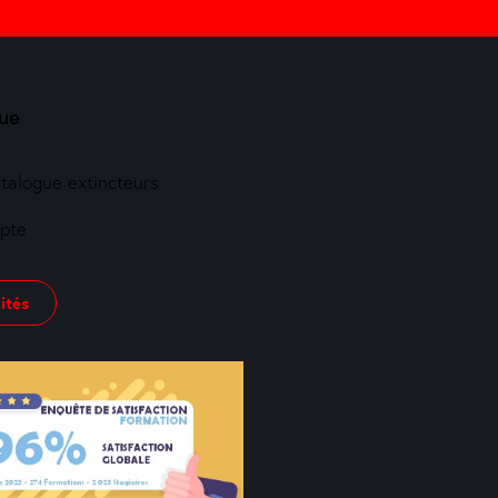
ue
atalogue extincteurs
pte
ités