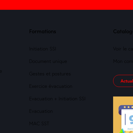
Formations
Catalog
Initiation SSI
Voir le c
Document unique
Mon com
e
Gestes et postures
Actual
Exercice évacuation
Evacuation + Initiation SSI
Evacuation
MAC SST