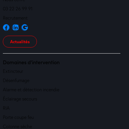
03 22 26 99 91
Recrutement
Actualités
Domaines d'intervention
Extincteur
Désenfumage
Alarme et détection incendie
Éclairage secours
RIA
Porte coupe feu
Colonne sèche