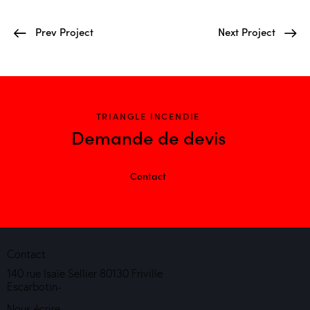
Prev Project
Next Project
TRIANGLE INCENDIE
Demande de devis
Contact
Contact
140 rue Isaïe Sellier 80130 Friville
Escarbotin-
Nous écrire