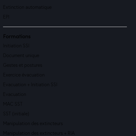
Extinction automatique
EPI
Formations
Initiation SSI
Document unique
Gestes et postures
Exercice évacuation
Evacuation + Initiation SSI
Evacuation
MAC SST
SST (initiale)
Manipulation des extincteurs
Manipulation des extincteurs + RIA