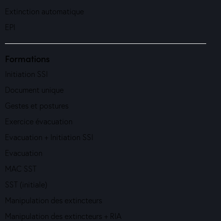
Extinction automatique
EPI
Formations
Initiation SSI
Document unique
Gestes et postures
Exercice évacuation
Evacuation + Initiation SSI
Evacuation
MAC SST
SST (initiale)
Manipulation des extincteurs
Manipulation des extincteurs + RIA