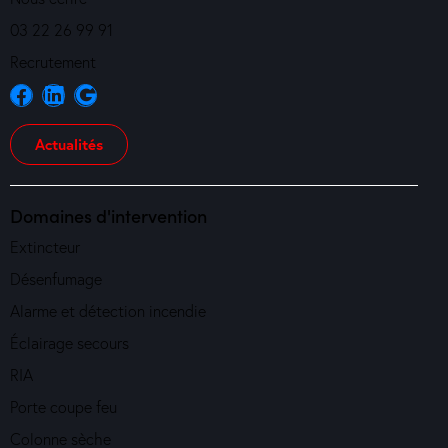
03 22 26 99 91
Recrutement
Actualités
Domaines d'intervention
Extincteur
Désenfumage
Alarme et détection incendie
Éclairage secours
RIA
Porte coupe feu
Colonne sèche