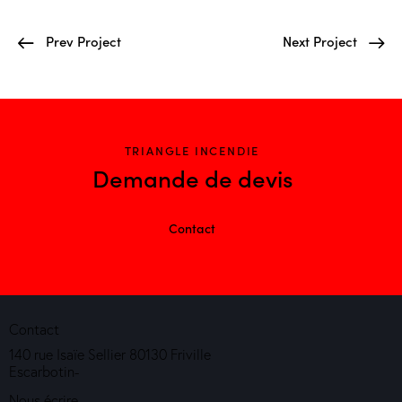
Prev Project
Next Project
TRIANGLE INCENDIE
Demande de devis
Contact
Contact
140 rue Isaïe Sellier 80130 Friville
Escarbotin-
Nous écrire