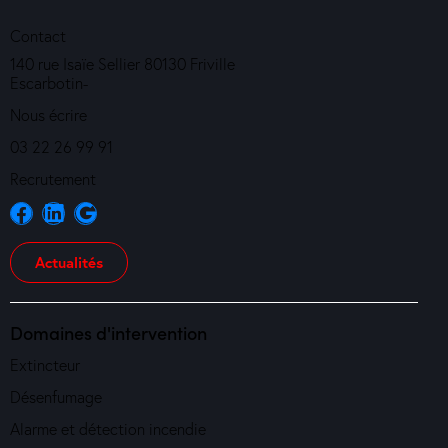
Contact
140 rue Isaïe Sellier 80130 Friville
Escarbotin-
Nous écrire
03 22 26 99 91
Recrutement
Actualités
Domaines d'intervention
Extincteur
Désenfumage
Alarme et détection incendie