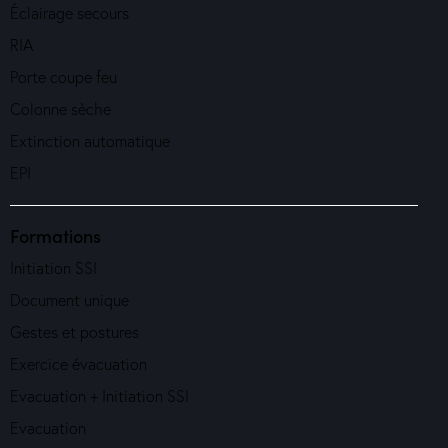
Éclairage secours
RIA
Porte coupe feu
Colonne sèche
Extinction automatique
EPI
Formations
Initiation SSI
Document unique
Gestes et postures
Exercice évacuation
Evacuation + Initiation SSI
Evacuation