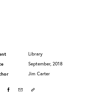
ent
Library
te
September, 2018
thor
Jim Carter