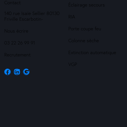
Contact
Éclairage secours
140 rue Isaïe Sellier 80130
RIA
Friville Escarbotin-
Porte coupe feu
Nous écrire
Colonne sèche
03 22 26 99 91
Extinction automatique
Recrutement
VGP