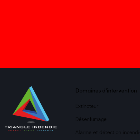
Domaines d'intervention
Extincteur
Désenfumage
Alarme et détection incendi