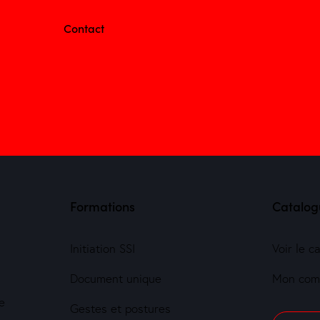
Contact
Formations
Catalog
Initiation SSI
Voir le c
Document unique
Mon com
e
Gestes et postures