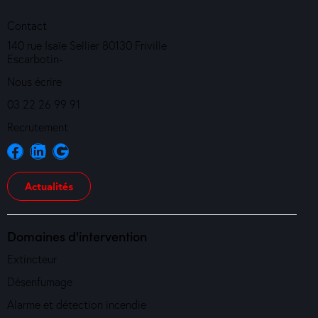
Contact
140 rue Isaïe Sellier 80130 Friville
Escarbotin-
Nous écrire
03 22 26 99 91
Recrutement
Actualités
Domaines d'intervention
Extincteur
Désenfumage
Alarme et détection incendie