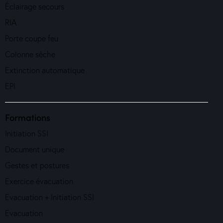
Éclairage secours
RIA
Porte coupe feu
Colonne sèche
Extinction automatique
EPI
Formations
Initiation SSI
Document unique
Gestes et postures
Exercice évacuation
Evacuation + Initiation SSI
Evacuation