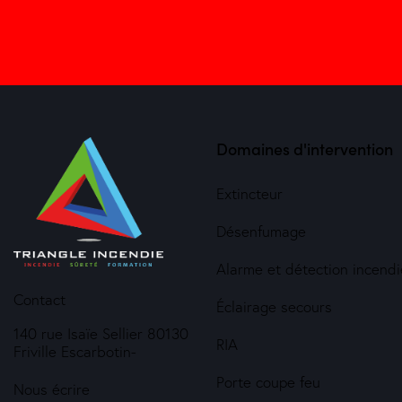
Domaines d'intervention
Extincteur
Désenfumage
Alarme et détection incendi
Contact
Éclairage secours
140 rue Isaïe Sellier 80130
RIA
Friville Escarbotin-
Porte coupe feu
Nous écrire