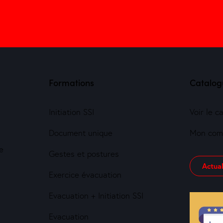
Formations
Catalog
Initiation SSI
Voir le c
Document unique
Mon com
e
Gestes et postures
Actual
Exercice évacuation
Evacuation + Initiation SSI
Evacuation