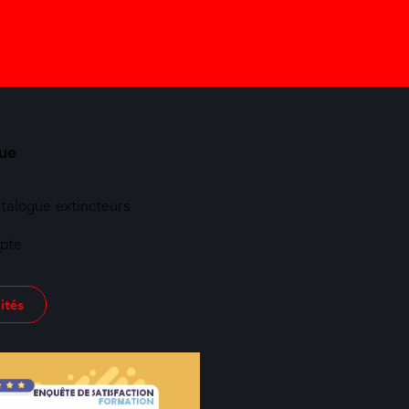
ue
atalogue extincteurs
pte
ités