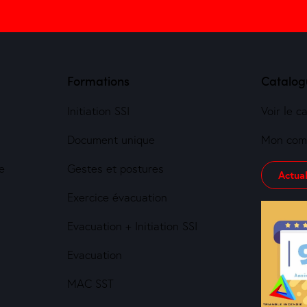
Formations
Catalog
Initiation SSI
Voir le c
Document unique
Mon com
e
Gestes et postures
Actual
Exercice évacuation
Evacuation + Initiation SSI
Evacuation
MAC SST