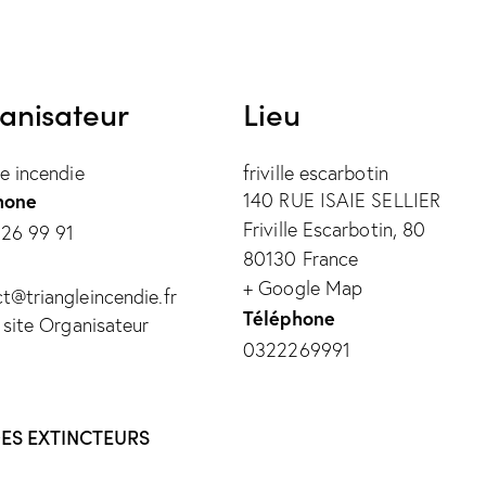
anisateur
Lieu
le incendie
friville escarbotin
hone
140 RUE ISAIE SELLIER
Friville Escarbotin
,
80
 26 99 91
80130
France
l
+ Google Map
t@triangleincendie.fr
Téléphone
e site Organisateur
0322269991
ES EXTINCTEURS