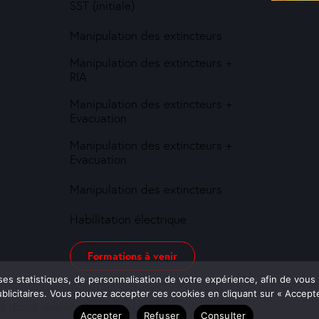
SST (initiale)
Manipulation des extincteurs
Manipulation des extincteurs +
RIA
Manipulation des extincteurs +
Evacuation
Manipulation des extincteurs +
Evacuation
Manipulation des extincteurs
Habilitation électrique
Formations à venir
ses statistiques, de personnalisation de votre expérience, afin de vous
icitaires. Vous pouvez accepter ces cookies en cliquant sur « Accepter
us droits réservés.
Mentions Légales
Accepter
Refuser
Consulter