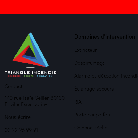
Domaines d'intervention
Extincteur
Désenfumage
Alarme et détection incendi
Contact
Éclairage secours
140 rue Isaïe Sellier 80130
RIA
Friville Escarbotin-
Porte coupe feu
Nous écrire
Colonne sèche
03 22 26 99 91