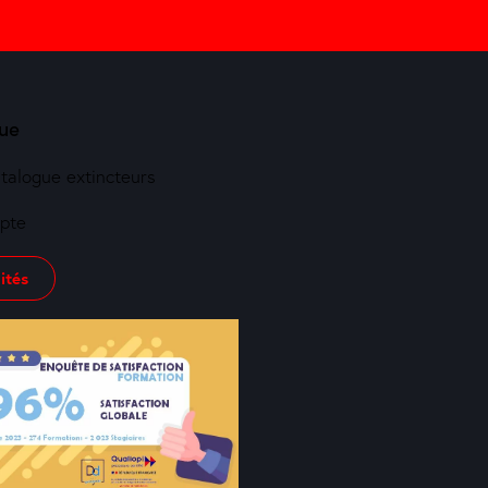
ue
atalogue extincteurs
pte
ités