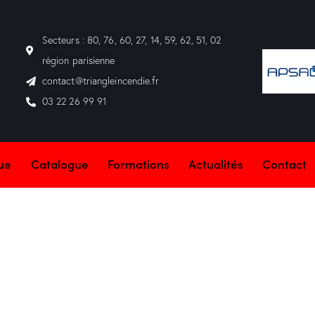
Secteurs : 80, 76, 60, 27, 14, 59, 62, 51, 02
région parisienne
contact@triangleincendie.fr
03 22 26 99 91
que
Catalogue
Formations
Actualités
Contact