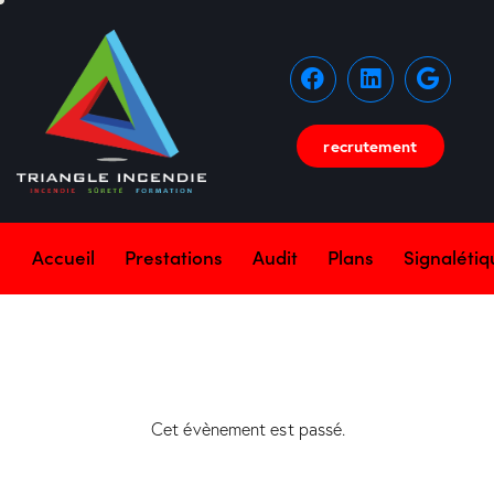
recrutement
Accueil
Prestations
Audit
Plans
Signaléti
Cet évènement est passé.