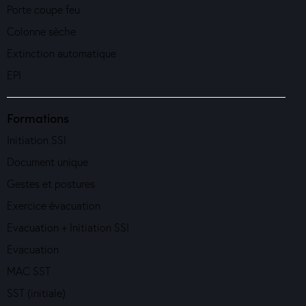
Porte coupe feu
Colonne sèche
Extinction automatique
EPI
Formations
Initiation SSI
Document unique
Gestes et postures
Exercice évacuation
Evacuation + Initiation SSI
Evacuation
MAC SST
SST (initiale)