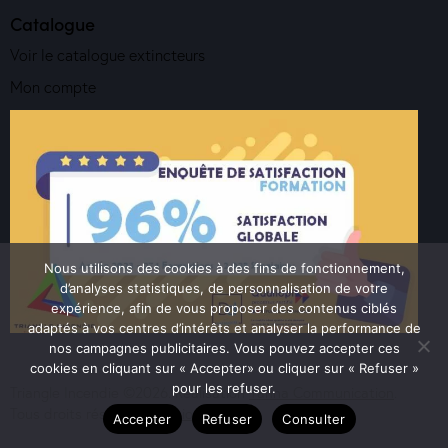
Catalogue
Voir le catalogue extincteurs
Mon compte
Nous utilisons des cookies à des fins de fonctionnement,
d’analyses statistiques, de personnalisation de votre
expérience, afin de vous proposer des contenus ciblés
adaptés à vos centres d’intérêts et analyser la performance de
nos campagnes publicitaires. Vous pouvez accepter ces
cookies en cliquant sur « Accepter» ou cliquer sur « Refuser »
pour les refuser.
Triangle Incendie ©2026. Réalisation
Yanna Communication
.
Tous droits réservés.
Mentions Légales
Accepter
Refuser
Consulter