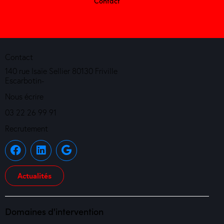
Contact
Contact
140 rue Isaïe Sellier 80130 Friville
Escarbotin-
Nous écrire
03 22 26 99 91
Recrutement
Actualités
Domaines d'intervention