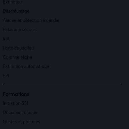
Extincteur
Désenfumage
Alarme et détection incendie
Éclairage secours
RIA
Porte coupe feu
Colonne sèche
Extinction automatique
EPI
Formations
Initiation SSI
Document unique
Gestes et postures