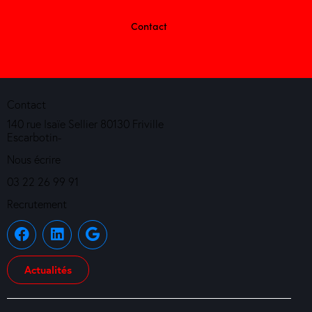
Contact
Contact
140 rue Isaïe Sellier 80130 Friville
Escarbotin-
Nous écrire
03 22 26 99 91
Recrutement
Actualités