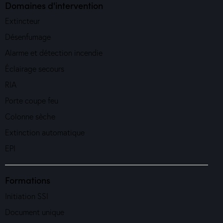
Domaines d'intervention
Extincteur
Désenfumage
Alarme et détection incendie
Éclairage secours
RIA
Porte coupe feu
Colonne sèche
Extinction automatique
EPI
Formations
Initiation SSI
Document unique