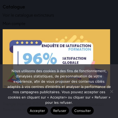
Catalogue
Voir le catalogue extincteurs
Mon compte
Nous utilisons des cookies à des fins de fonctionnement,
d’analyses statistiques, de personnalisation de votre
expérience, afin de vous proposer des contenus ciblés
adaptés à vos centres d’intérêts et analyser la performance de
nos campagnes publicitaires. Vous pouvez accepter ces
cookies en cliquant sur « Accepter» ou cliquer sur « Refuser »
pour les refuser.
Triangle Incendie ©2026. Réalisation
Yanna Communication
.
Tous droits réservés.
Mentions Légales
Accepter
Refuser
Consulter