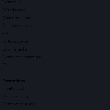
Extincteur
Désenfumage
Alarme et détection incendie
Éclairage secours
RIA
Porte coupe feu
Colonne sèche
Extinction automatique
EPI
Formations
Initiation SSI
Document unique
Gestes et postures