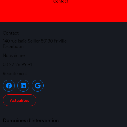
Contact
Contact
140 rue Isaïe Sellier 80130 Friville
Escarbotin-
Nous écrire
03 22 26 99 91
Recrutement
Actualités
Domaines d'intervention