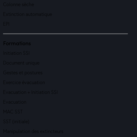
Colonne sèche
Extinction automatique
EPI
Formations
Initiation SSI
Document unique
Gestes et postures
Exercice évacuation
Evacuation + Initiation SSI
Evacuation
MAC SST
SST (initiale)
Manipulation des extincteurs