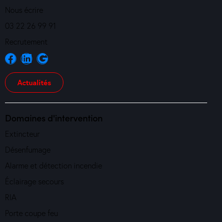
Nous écrire
03 22 26 99 91
Recrutement
Actualités
Domaines d'intervention
Extincteur
Désenfumage
Alarme et détection incendie
Éclairage secours
RIA
Porte coupe feu