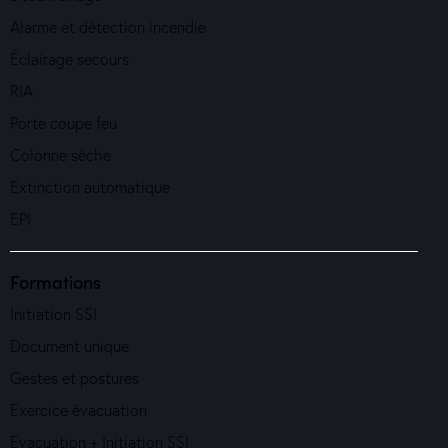
Alarme et détection incendie
Éclairage secours
RIA
Porte coupe feu
Colonne sèche
Extinction automatique
EPI
Formations
Initiation SSI
Document unique
Gestes et postures
Exercice évacuation
Evacuation + Initiation SSI