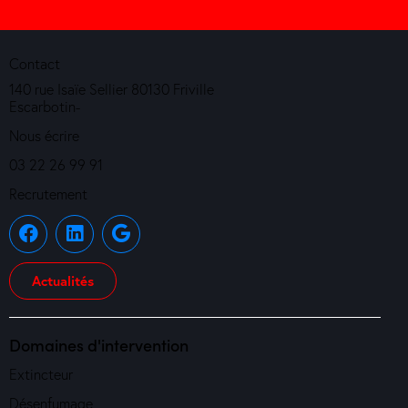
Contact
140 rue Isaïe Sellier 80130 Friville
Escarbotin-
Nous écrire
03 22 26 99 91
Recrutement
Actualités
Domaines d'intervention
Extincteur
Désenfumage