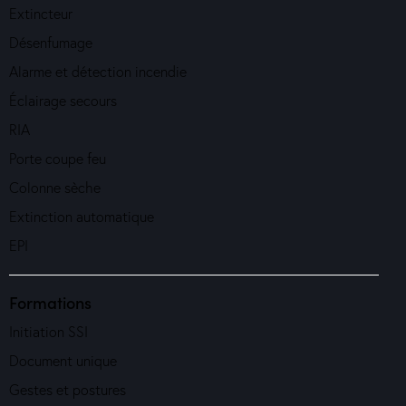
Extincteur
Désenfumage
Alarme et détection incendie
Éclairage secours
RIA
Porte coupe feu
Colonne sèche
Extinction automatique
EPI
Formations
Initiation SSI
Document unique
Gestes et postures