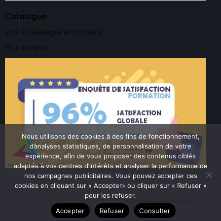
Catalogue
Voir le catalogue extincteurs
Mon compte
Nous utilisons des cookies à des fins de fonctionnement,
d’analyses statistiques, de personnalisation de votre
expérience, afin de vous proposer des contenus ciblés
adaptés à vos centres d’intérêts et analyser la performance de
nos campagnes publicitaires. Vous pouvez accepter ces
cookies en cliquant sur « Accepter» ou cliquer sur « Refuser »
pour les refuser.
Triangle Incendie ©2026. Réalisation
Yanna Communication
.
Tous droits réservés.
Mentions Légales
Accepter
Refuser
Consulter