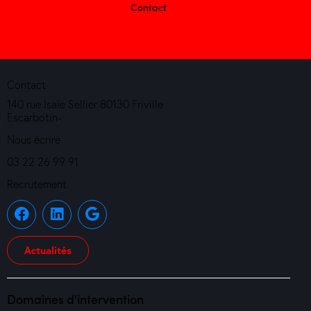
Contact
Contact
140 rue Isaïe Sellier 80130 Friville
Escarbotin-
Nous écrire
03 22 26 99 91
Recrutement
Actualités
Domaines d'intervention