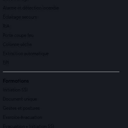
Alarme et détection incendie
Éclairage secours
RIA
Porte coupe feu
Colonne sèche
Extinction automatique
EPI
Formations
Initiation SSI
Document unique
Gestes et postures
Exercice évacuation
Evacuation + Initiation SSI