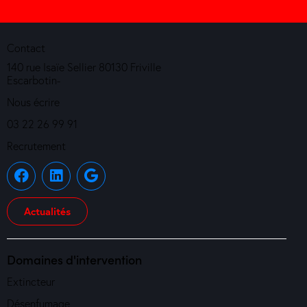
Contact
140 rue Isaïe Sellier 80130 Friville
Escarbotin-
Nous écrire
03 22 26 99 91
Recrutement
Actualités
Domaines d'intervention
Extincteur
Désenfumage