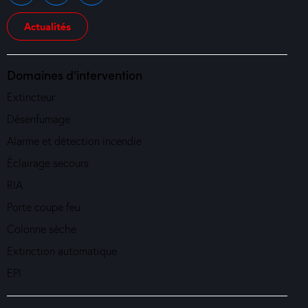
Actualités
Domaines d'intervention
Extincteur
Désenfumage
Alarme et détection incendie
Éclairage secours
RIA
Porte coupe feu
Colonne sèche
Extinction automatique
EPI