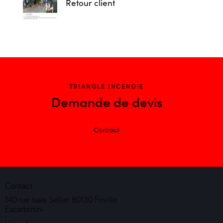
Retour client
TRIANGLE INCENDIE
Demande de devis
Contact
Contact
140 rue Isaïe Sellier 80130 Friville
Escarbotin-