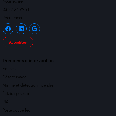
Nous écrire
03 22 26 99 91
Recrutement
Actualités
Domaines d'intervention
Extincteur
Désenfumage
Alarme et détection incendie
Éclairage secours
RIA
Porte coupe feu