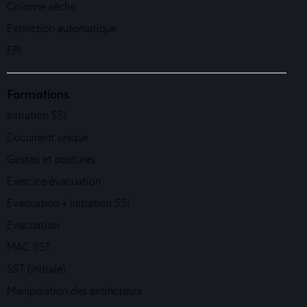
Colonne sèche
Extinction automatique
EPI
Formations
Initiation SSI
Document unique
Gestes et postures
Exercice évacuation
Evacuation + Initiation SSI
Evacuation
MAC SST
SST (initiale)
Manipulation des extincteurs