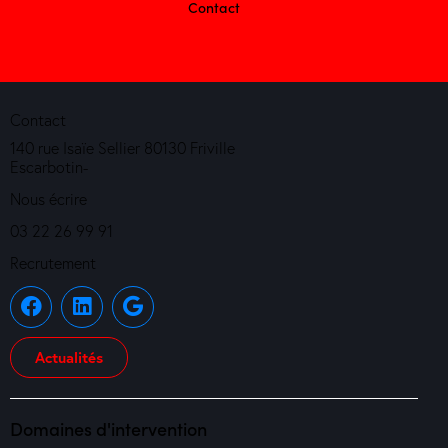
Contact
Contact
140 rue Isaïe Sellier 80130 Friville
Escarbotin-
Nous écrire
03 22 26 99 91
Recrutement
Actualités
Domaines d'intervention