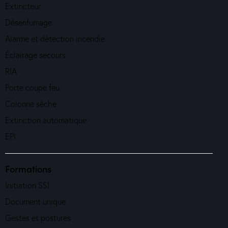
Extincteur
Désenfumage
Alarme et détection incendie
Éclairage secours
RIA
Porte coupe feu
Colonne sèche
Extinction automatique
EPI
Formations
Initiation SSI
Document unique
Gestes et postures