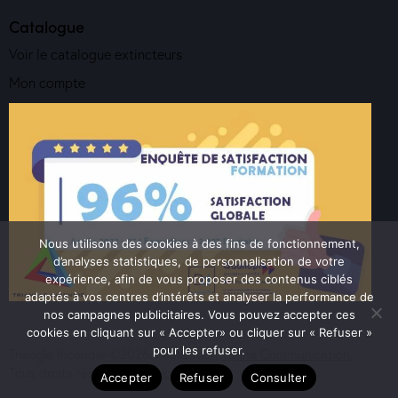
Catalogue
Voir le catalogue extincteurs
Mon compte
Nous utilisons des cookies à des fins de fonctionnement,
d’analyses statistiques, de personnalisation de votre
expérience, afin de vous proposer des contenus ciblés
adaptés à vos centres d’intérêts et analyser la performance de
nos campagnes publicitaires. Vous pouvez accepter ces
cookies en cliquant sur « Accepter» ou cliquer sur « Refuser »
pour les refuser.
Triangle Incendie ©2026. Réalisation
Yanna Communication
.
Tous droits réservés.
Mentions Légales
Accepter
Refuser
Consulter