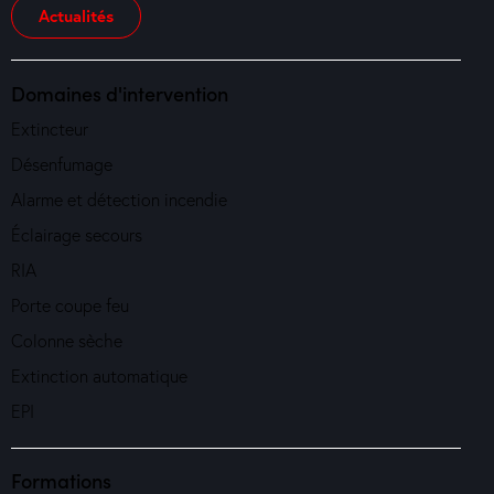
Actualités
Domaines d'intervention
Extincteur
Désenfumage
Alarme et détection incendie
Éclairage secours
RIA
Porte coupe feu
Colonne sèche
Extinction automatique
EPI
Formations