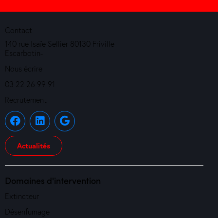
Contact
140 rue Isaïe Sellier 80130 Friville
Escarbotin-
Nous écrire
03 22 26 99 91
Recrutement
Actualités
Domaines d'intervention
Extincteur
Désenfumage