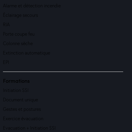
Alarme et détection incendie
Éclairage secours
RIA
Porte coupe feu
Colonne sèche
Extinction automatique
EPI
Formations
Initiation SSI
Document unique
Gestes et postures
Exercice évacuation
Evacuation + Initiation SSI