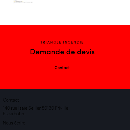
TRIANGLE INCENDIE
Demande de devis
Contact
Contact
140 rue Isaïe Sellier 80130 Friville
Escarbotin-
Nous écrire