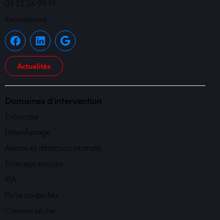
03 22 26 99 91
Recrutement
Actualités
Domaines d'intervention
Extincteur
Désenfumage
Alarme et détection incendie
Éclairage secours
RIA
Porte coupe feu
Colonne sèche