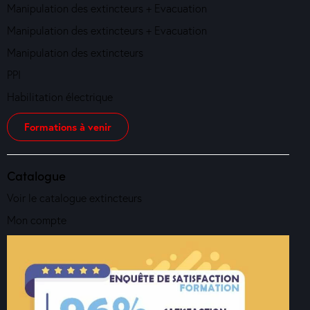
Manipulation des extincteurs + Evacuation
Manipulation des extincteurs + Evacuation
Manipulation des extincteurs
PPI
Habilitation électrique
Formations à venir
Catalogue
Voir le catalogue extincteurs
Mon compte