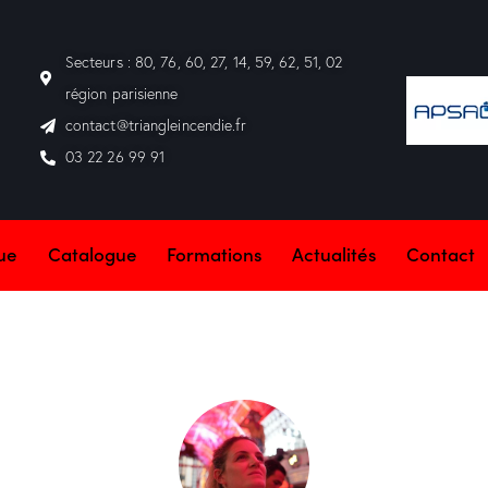
Secteurs : 80, 76, 60, 27, 14, 59, 62, 51, 02
région parisienne
contact@triangleincendie.fr
03 22 26 99 91
que
Catalogue
Formations
Actualités
Contact