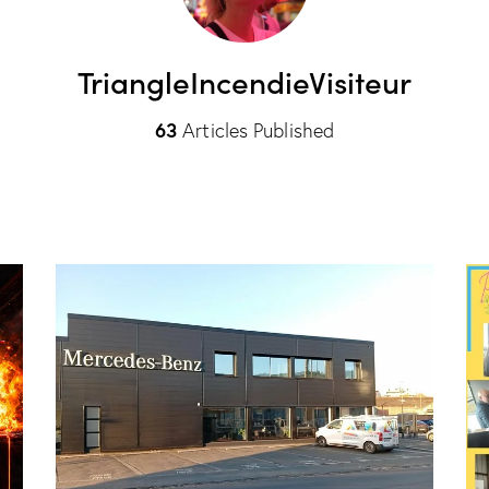
TriangleIncendieVisiteur
63
Articles Published