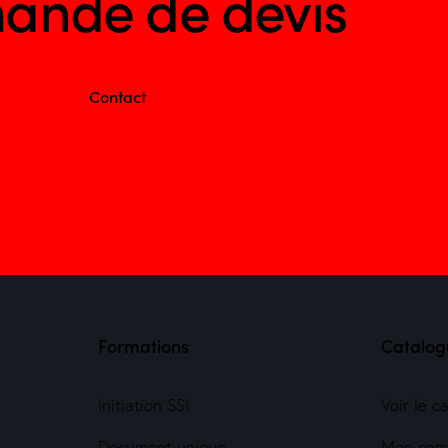
ande de devis
Contact
Formations
Catalog
Initiation SSI
Voir le c
Document unique
Mon com