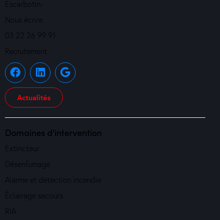
Escarbotin-
Nous écrire
03 22 26 99 91
Recrutement
Actualités
Domaines d'intervention
Extincteur
Désenfumage
Alarme et détection incendie
Éclairage secours
RIA