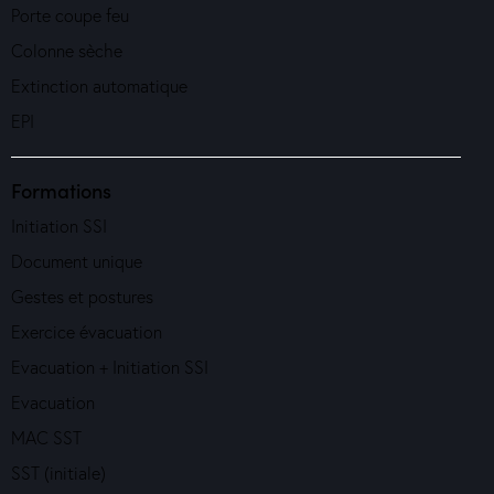
Porte coupe feu
Colonne sèche
Extinction automatique
EPI
Formations
Initiation SSI
Document unique
Gestes et postures
Exercice évacuation
Evacuation + Initiation SSI
Evacuation
MAC SST
SST (initiale)