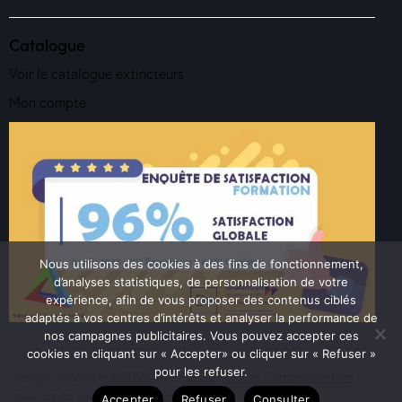
Catalogue
Voir le catalogue extincteurs
Mon compte
Nous utilisons des cookies à des fins de fonctionnement,
d’analyses statistiques, de personnalisation de votre
expérience, afin de vous proposer des contenus ciblés
adaptés à vos centres d’intérêts et analyser la performance de
nos campagnes publicitaires. Vous pouvez accepter ces
cookies en cliquant sur « Accepter» ou cliquer sur « Refuser »
pour les refuser.
Triangle Incendie ©2026. Réalisation
Yanna Communication
.
Tous droits réservés.
Mentions Légales
Accepter
Refuser
Consulter