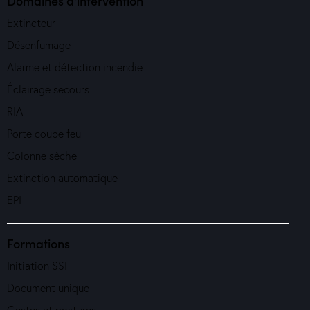
Domaines d'intervention
Extincteur
Désenfumage
Alarme et détection incendie
Éclairage secours
RIA
Porte coupe feu
Colonne sèche
Extinction automatique
EPI
Formations
Initiation SSI
Document unique
Gestes et postures