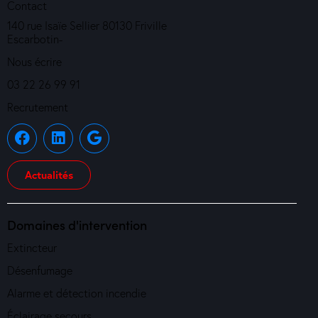
Contact
140 rue Isaïe Sellier 80130 Friville
Escarbotin-
Nous écrire
03 22 26 99 91
Recrutement
Actualités
Domaines d'intervention
Extincteur
Désenfumage
Alarme et détection incendie
Éclairage secours