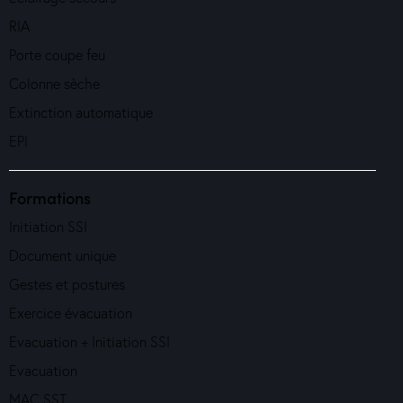
RIA
Porte coupe feu
Colonne sèche
Extinction automatique
EPI
Formations
Initiation SSI
Document unique
Gestes et postures
Exercice évacuation
Evacuation + Initiation SSI
Evacuation
MAC SST