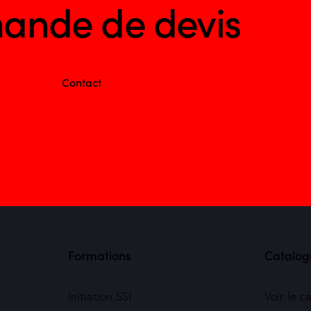
ande de devis
Contact
Formations
Catalog
Initiation SSI
Voir le c