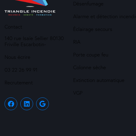
Désenfumage
Alarme et détection incendi
Contact
Éclairage secours
140 rue Isaïe Sellier 80130
RIA
Friville Escarbotin-
Porte coupe feu
Nous écrire
Colonne sèche
03 22 26 99 91
Extinction automatique
Recrutement
VGP