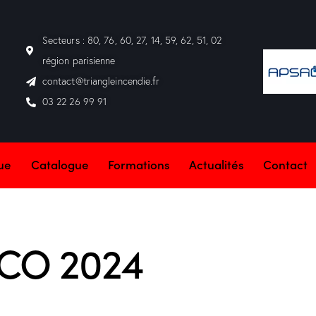
Secteurs : 80, 76, 60, 27, 14, 59, 62, 51, 02
région parisienne
contact@triangleincendie.fr
03 22 26 99 91
que
Catalogue
Formations
Actualités
Contact
CO 2024