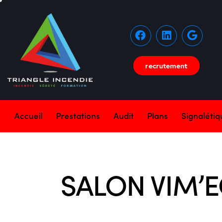
recrutement
Accueil
Prestations
Audit
Plans
Signaléti
SALON VIM’E