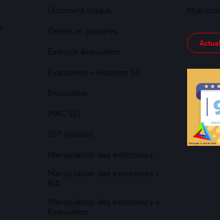
Document unique
Mon com
e
Gestes et postures
Actual
Exercice évacuation
Evacuation + Initiation SSI
Evacuation
MAC SST
SST (initiale)
Manipulation des extincteurs
Manipulation des extincteurs +
RIA
Manipulation des extincteurs +
Evacuation