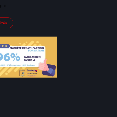
pte
ités