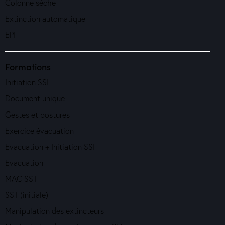
Colonne sèche
Extinction automatique
EPI
Formations
Initiation SSI
Document unique
Gestes et postures
Exercice évacuation
Evacuation + Initiation SSI
Evacuation
MAC SST
SST (initiale)
Manipulation des extincteurs