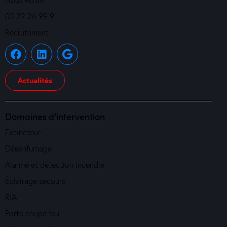
03 22 26 99 91
Recrutement
Actualités
Domaines d'intervention
Extincteur
Désenfumage
Alarme et détection incendie
Éclairage secours
RIA
Porte coupe feu