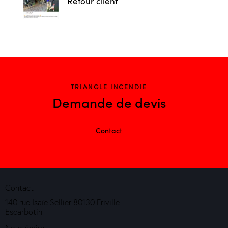
Retour client
TRIANGLE INCENDIE
Demande de devis
Contact
Contact
140 rue Isaïe Sellier 80130 Friville
Escarbotin-
Nous écrire