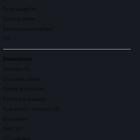
Porte coupe feu
Colonne sèche
Extinction automatique
EPI
Formations
Initiation SSI
Document unique
Gestes et postures
Exercice évacuation
Evacuation + Initiation SSI
Evacuation
MAC SST
SST (initiale)