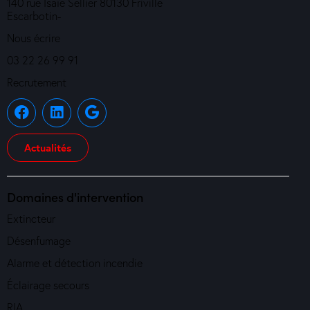
140 rue Isaïe Sellier 80130 Friville
Escarbotin-
Nous écrire
03 22 26 99 91
Recrutement
Actualités
Domaines d'intervention
Extincteur
Désenfumage
Alarme et détection incendie
Éclairage secours
RIA