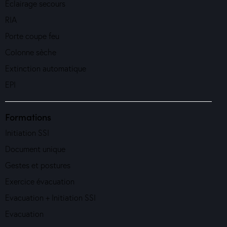
Éclairage secours
RIA
Porte coupe feu
Colonne sèche
Extinction automatique
EPI
Formations
Initiation SSI
Document unique
Gestes et postures
Exercice évacuation
Evacuation + Initiation SSI
Evacuation