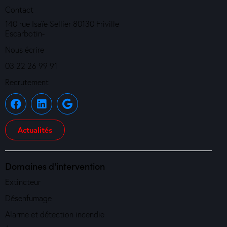
Contact
140 rue Isaïe Sellier 80130 Friville
Escarbotin-
Nous écrire
03 22 26 99 91
Recrutement
Actualités
Domaines d'intervention
Extincteur
Désenfumage
Alarme et détection incendie